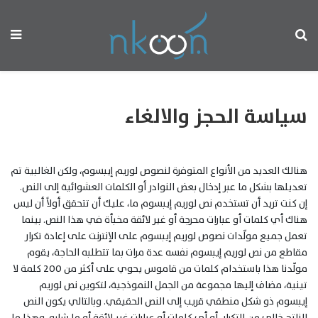
سياسة الحجز والالغاء
هنالك العديد من الأنواع المتوفرة لنصوص لوريم إيبسوم، ولكن الغالبية تم
تعديلها بشكل ما عبر إدخال بعض النوادر أو الكلمات العشوائية إلى النص.
إن كنت تريد أن تستخدم نص لوريم إيبسوم ما، عليك أن تتحقق أولاً أن ليس
هناك أي كلمات أو عبارات محرجة أو غير لائقة مخبأة في هذا النص. بينما
تعمل جميع مولّدات نصوص لوريم إيبسوم على الإنترنت على إعادة تكرار
مقاطع من نص لوريم إيبسوم نفسه عدة مرات بما تتطلبه الحاجة، يقوم
مولّدنا هذا باستخدام كلمات من قاموس يحوي على أكثر من 200 كلمة لا
تينية، مضاف إليها مجموعة من الجمل النموذجية، لتكوين نص لوريم
إيبسوم ذو شكل منطقي قريب إلى النص الحقيقي. وبالتالي يكون النص
الناتح خالي من التكرار، أو أي كلمات أو عبارات غير لائقة أو ما شابه. وهذا ما