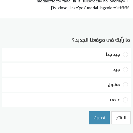
modaleffect='fade_in' is_fullscreen='no' overlay='1'
is_close_link='yes' modal_bgcolor='#ffffff']
ما رأيك فى موقعنا الجديد ؟
جيد جداً
جيد
مقبول
عادى
النتائج
تصويت